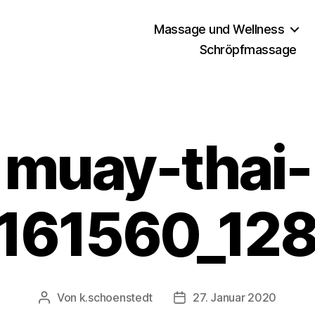
Massage und Wellness
Schröpfmassage
muay-thai-
161560_12
Von
k.schoenstedt
27. Januar 2020
Beitragsautor
Beitragsdatum