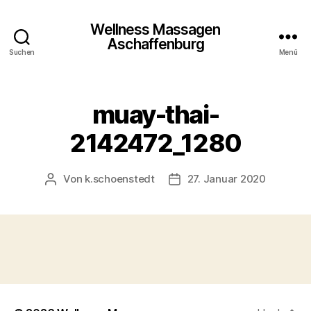
Wellness Massagen
Aschaffenburg
Suchen
Menü
muay-thai-
2142472_1280
Von
k.schoenstedt
27. Januar 2020
Beitragsautor
Beitragsdatum