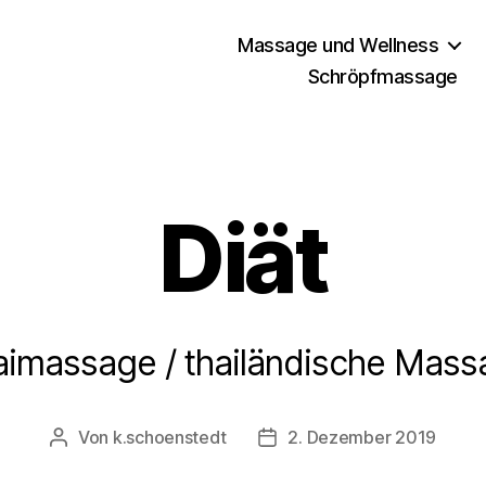
Massage und Wellness
Schröpfmassage
Diät
aimassage / thailändische Mass
Von
k.schoenstedt
2. Dezember 2019
Beitragsautor
Beitragsdatum