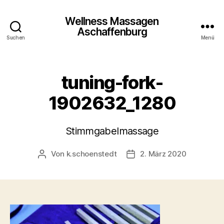
Wellness Massagen
Aschaffenburg
Suchen
Menü
tuning-fork-
1902632_1280
Stimmgabelmassage
Von
k.schoenstedt
2. März 2020
Beitragsautor
Beitragsdatum