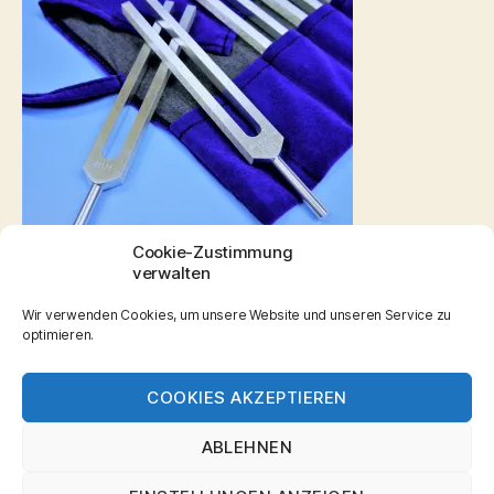
Cookie-Zustimmung
verwalten
Wir verwenden Cookies, um unsere Website und unseren Service zu
Stimmgabeltherapie
optimieren.
COOKIES AKZEPTIEREN
© 2026
Wellness Massagen
Hoch
↑
ABLEHNEN
Aschaffenburg