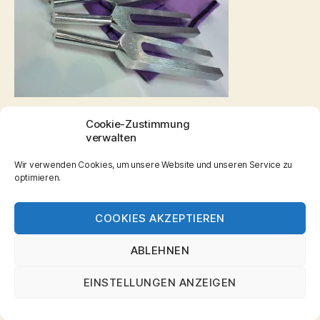
Cookie-Zustimmung
verwalten
© 2026
Wellness Massagen
Hoch
↑
Wir verwenden Cookies, um unsere Website und unseren Service zu
optimieren.
Aschaffenburg
Datenschutzerklärung
COOKIES AKZEPTIEREN
ABLEHNEN
EINSTELLUNGEN ANZEIGEN