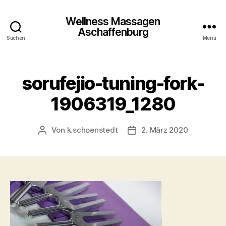
Wellness Massagen
Aschaffenburg
Suchen
Menü
sorufejio-tuning-fork-
1906319_1280
Von
k.schoenstedt
2. März 2020
Beitragsautor
Beitragsdatum