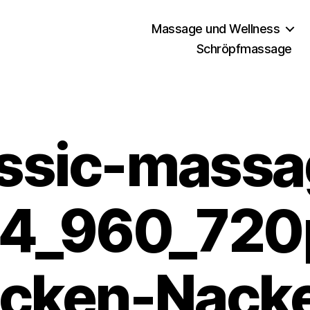
Massage und Wellness
Schröpfmassage
assic-massa
4_960_720
cken-Nack