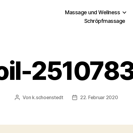
Massage und Wellness
Schröpfmassage
oil-251078
Von
k.schoenstedt
22. Februar 2020
Beitragsautor
Beitragsdatum